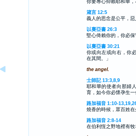
你要專心仰賴耶和華，
箴言 12:5
義人的思念是公平，惡
以賽亞書 26:3
堅心倚賴你的，你必保
以賽亞書 30:21
你或向左或向右，你
在其間。」
the angel.
士師記 13:3,8,9
耶和華的使者向那婦
育，如今你必懷孕生一
路加福音 1:10-13,19,26
燒香的時候，眾百姓在
路加福音 2:8-14
在伯利恆之野地裡有牧