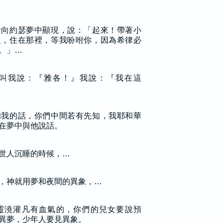
者向約瑟夢中顯現，說：「起來！帶著小
及，住在那裡，等我吩咐你，因為希律必
。」…
叫我說：『雅各！』我說：『我在這
聽我的話，你們中間若有先知，我耶和華
在夢中與他說話。
世人沉睡的時候，…
，神就用夢和夜間的異象，…
靈澆灌凡有血氣的，你們的兒女要說預
異夢，少年人要見異象。