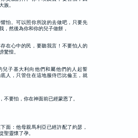
大族。
要懼怕。可以照你所說的去做吧，只要先
我，然後為你和你的兒子做餅，
誨存在心中的民，要聽我言！不要怕人的
謗驚惶。
的兒子基大利向他們和屬他們的人起誓
勒底人，只管住在這地服侍巴比倫王，就
，不要怕，你在神面前已經蒙恩了。
在下面：他母親馬利亞已經許配了約瑟，
從聖靈懷了孕。