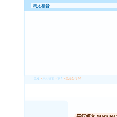
聖經
>
馬太福音
>
章 1
> 聖經金句 20
平行經文 (Parallel 