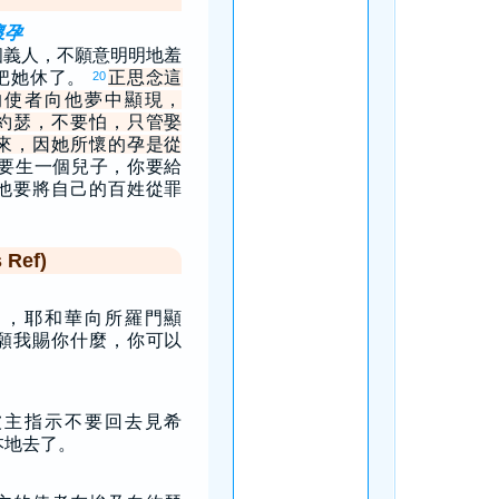
懷孕
個義人，不願意明明地羞
把她休了。
正思念這
20
的使者向他夢中顯現，
約瑟，不要怕，只管娶
來，因她所懷的孕是從
要生一個兒子，你要給
他要將自己的百姓從罪
Ref)
中，耶和華向所羅門顯
願我賜你什麼，你可以
被主指示不要回去見希
本地去了。