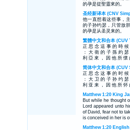
的孕是從聖靈來的。
圣经新译本 (CNV Simpli
他一直想着这些事，
的子孙约瑟，只管放
的孕是从圣灵来的。
繁體中文和合本 (CUV Tra
正 思 念 這 事 的 時 候
： 大 衛 的 子 孫 約 瑟
利 亞 來 ， 因 他 所 懷 
简体中文和合本 (CUV Sim
正 思 念 这 事 的 时 候
： 大 卫 的 子 孙 约 瑟
利 亚 来 ， 因 他 所 怀 
Matthew 1:20 King Ja
But while he thought o
Lord appeared unto hi
of David, fear not to ta
is conceived in her is o
Matthew 1:20 English