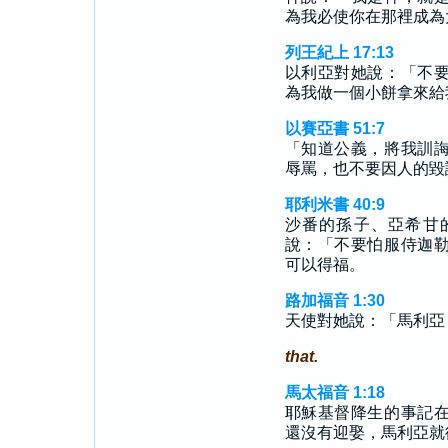
為我必使你在那裡成為
列王紀上 17:13
以利亞對她說：「不
為我做一個小餅拿來給
以賽亞書 51:7
「知道公義，將我訓
辱罵，也不要因人的毀
耶利米書 40:9
沙番的孫子、亞希甘
說：「不要怕服侍迦
可以得福。
路加福音 1:30
天使對她說：「馬利亞
that.
馬太福音 1:18
耶穌基督降生的事記
還沒有迎娶，馬利亞就