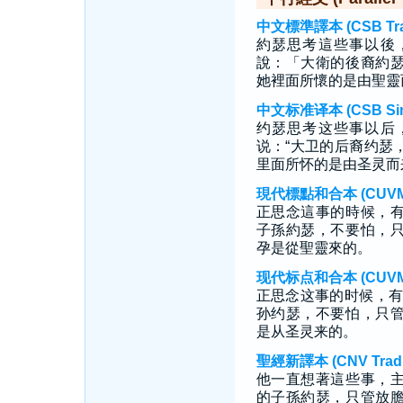
中文標準譯本 (CSB Tradi
約瑟思考這些事以後
說：「大衛的後裔約
她裡面所懷的是由聖靈
中文标准译本 (CSB Simp
约瑟思考这些事以后
说：“大卫的后裔约瑟
里面所怀的是由圣灵而
現代標點和合本 (CUVMP T
正思念這事的時候，
子孫約瑟，不要怕，
孕是從聖靈來的。
现代标点和合本 (CUVMP S
正思念这事的时候，有
孙约瑟，不要怕，只
是从圣灵来的。
聖經新譯本 (CNV Tradit
他一直想著這些事，
的子孫約瑟，只管放