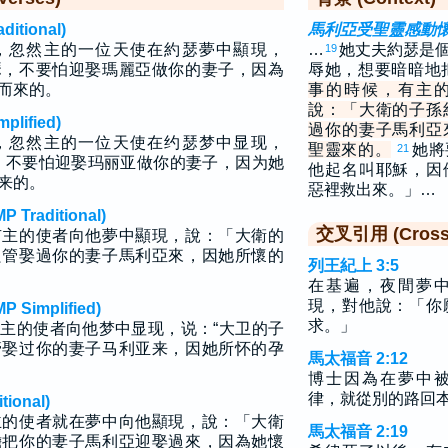
tional)
馬利亞受聖靈感動
，忽然主的一位天使在約瑟夢中顯現，
…
她丈夫約瑟是
19
瑟，不要怕迎娶瑪麗亞做你的妻子，因為
辱她，想要暗暗地
而來的。
事的時候，有主
說：「大衛的子孫
lified)
過你的妻子馬利亞
，忽然主的一位天使在约瑟梦中显现，
聖靈來的。
她將
21
，不要怕迎娶玛丽亚做你的妻子，因为她
他起名叫耶穌，因
来的。
惡裡救出來。」…
raditional)
交叉引用 (Cross 
有主的使者向他夢中顯現，說：「大衛的
只管娶過你的妻子馬利亞來，因她所懷的
列王紀上 3:5
在基遍，夜間夢
現，對他說：「你
implified)
求。」
主的使者向他梦中显现，说：“大卫的子
管娶过你的妻子马利亚来，因她所怀的孕
馬太福音 2:12
博士因為在夢中
律，就從別的路回
ional)
主的使者就在夢中向他顯現，說：「大衛
馬太福音 2:19
膽把你的妻子馬利亞迎娶過來，因為她懷