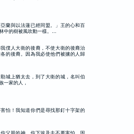
「亞蘭與以法蓮已經同盟。」王的心和百
林中的樹被風吹動一樣。…
和我僕人大衛的後裔，不使大衛的後裔治
雅各的後裔。因為我必使他們被擄的人歸
撒勒城上猶太去，到了大衛的城，名叫伯
族一家的人，
要害怕！我知道你們是尋找那釘十字架的
是你父親的神。你下埃及去不要害怕，因