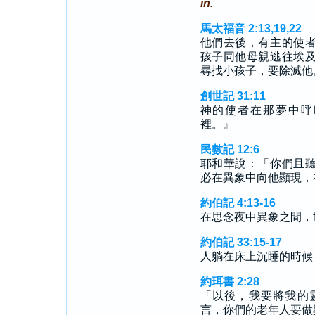
in.
馬太福音 2:13,19,22
他們去後，有主的使
孩子同他母親逃往埃
尋找小孩子，要除滅他
創世記 31:11
神的使者在那夢中呼
裡。』
民數記 12:6
耶和華說：「你們且
必在異象中向他顯現，
約伯記 4:13-16
在思念夜中異象之間，
約伯記 33:15-17
人躺在床上沉睡的時候
約珥書 2:28
「以後，我要將我的
言，你們的老年人要做