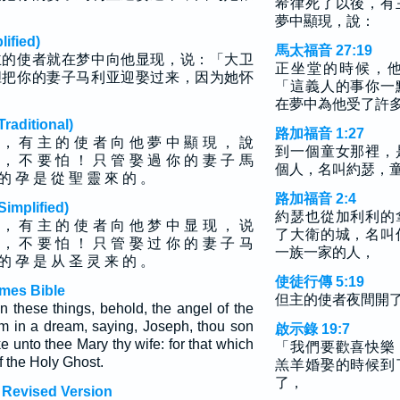
希律死了以後，有
夢中顯現，說：
fied)
馬太福音 27:19
主的使者就在梦中向他显现，说：「大卫
正坐堂的時候，
胆把你的妻子马利亚迎娶过来，因为她怀
「這義人的事你一
在夢中為他受了許
ditional)
路加福音 1:27
 ， 有 主 的 使 者 向 他 夢 中 顯 現 ， 說
到一個童女那裡，
 ， 不 要 怕 ！ 只 管 娶 過 你 的 妻 子 馬
個人，名叫約瑟，
的 孕 是 從 聖 靈 來 的 。
路加福音 2:4
plified)
約瑟也從加利利的
 ， 有 主 的 使 者 向 他 梦 中 显 现 ， 说
了大衛的城，名叫
 ， 不 要 怕 ！ 只 管 娶 过 你 的 妻 子 马
一族一家的人，
的 孕 是 从 圣 灵 来 的 。
使徒行傳 5:19
mes Bible
但主的使者夜間開
n these things, behold, the angel of the
m in a dream, saying, Joseph, thou son
啟示錄 19:7
ke unto thee Mary thy wife: for that which
「我們要歡喜快樂
f the Holy Ghost.
羔羊婚娶的時候到
了，
 Revised Version