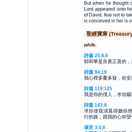
But when he thought o
Lord appeared unto hi
of David, fear not to ta
is conceived in her is o
聖經寶庫 (Treasury o
while.
詩篇 25:8,9
耶和華是良善正直的，
詩篇 94:19
我心裡多憂多疑，你安
詩篇 119:125
我是你的僕人，求你賜
詩篇 143:8
求你使我清晨得聽你
行的路，因我的心仰望
箴言 3:5,6