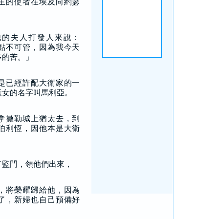
主的使者在埃及向約瑟
他的夫人打發人來說：
點不可管，因為我今天
多的苦。」
是已經許配大衛家的一
童女的名字叫馬利亞。
拿撒勒城上猶太去，到
伯利恆，因他本是大衛
了監門，領他們出來，
，將榮耀歸給他，因為
了，新婦也自己預備好