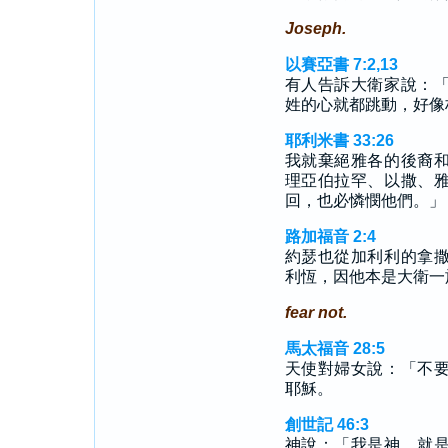
Joseph.
以賽亞書 7:2,13
有人告訴大衛家說：
姓的心就都跳動，好像
耶利米書 33:26
我就棄絕雅各的後裔
理亞伯拉罕、以撒、
回，也必憐憫他們。」
路加福音 2:4
約瑟也從加利利的拿
利恆，因他本是大衛一
fear not.
馬太福音 28:5
天使對婦女說：「不
耶穌。
創世記 46:3
神說：「我是神，就