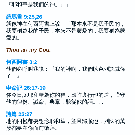
『耶和華是我們的神。』」
羅馬書 9:25,26
就像神在何西阿書上說：「那本來不是我子民的，
我要稱為我的子民；本來不是蒙愛的，我要稱為蒙
愛的。…
Thou art my God.
何西阿書 8:2
他們必呼叫我說：『我的神啊，我們以色列認識你
了！』
申命記 26:17-19
你今日認耶和華為你的神，應許遵行他的道，謹守
他的律例、誡命、典章，聽從他的話。…
詩篇 22:27
地的四極都要想念耶和華，並且歸順他，列國的萬
族都要在你面前敬拜。