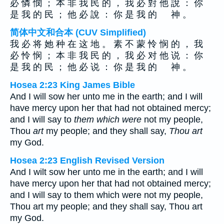
必 憐 憫 ； 本 非 我 民 的 ， 我 必 對 他 說 ： 你
是 我 的 民 ； 他 必 說 ： 你 是 我 的 神 。
简体中文和合本 (CUV Simplified)
我 必 将 她 种 在 这 地 。 素 不 蒙 怜 悯 的 ， 我
必 怜 悯 ； 本 非 我 民 的 ， 我 必 对 他 说 ： 你
是 我 的 民 ； 他 必 说 ： 你 是 我 的 神 。
Hosea 2:23 King James Bible
And I will sow her unto me in the earth; and I will
have mercy upon her that had not obtained mercy;
and I will say to
them which were
not my people,
Thou
art
my people; and they shall say,
Thou art
my God.
Hosea 2:23 English Revised Version
And I wilt sow her unto me in the earth; and I will
have mercy upon her that had not obtained mercy;
and I will say to them which were not my people,
Thou art my people; and they shall say, Thou art
my God.