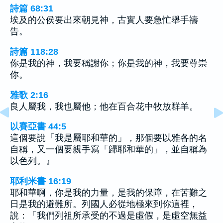
詩篇 68:31
埃及的公侯要出來朝見神，古實人要急忙舉手禱
告。
詩篇 118:28
你是我的神，我要稱謝你；你是我的神，我要尊崇
你。
雅歌 2:16
良人屬我，我也屬他；他在百合花中牧放群羊。
以賽亞書 44:5
這個要說「我是屬耶和華的」，那個要以雅各的名
自稱，又一個要親手寫「歸耶和華的」，並自稱為
以色列。』
耶利米書 16:19
耶和華啊，你是我的力量，是我的保障，在苦難之
日是我的避難所。列國人必從地極來到你這裡，
說：「我們列祖所承受的不過是虛假，是虛空無益