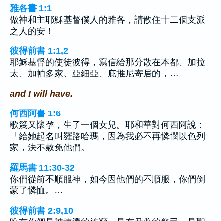
雅各書 1:1
做神和主耶穌基督僕人的雅各，請散住十二個支派
之人的安！
彼得前書 1:1,2
耶穌基督的使徒彼得，寫信給那分散在本都、加拉
太、加帕多家、亞細亞、庇推尼寄居的，…
and I will have.
何西阿書 1:6
歌篾又懷孕，生了一個女兒。耶和華對何西阿說：
「給她起名叫羅路哈瑪，因為我必不再憐憫以色列
家，決不赦免他們。
羅馬書 11:30-32
你們從前不順服神，如今因他們的不順服，你們倒
蒙了憐恤。…
彼得前書 2:9,10