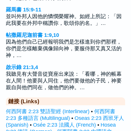
羅馬書 15:9-11
並叫外邦人因他的憐憫榮耀神。如經上所記：「因
此我要在外邦中稱讚你，歌頌你的名。」…
帖撒羅尼迦前書 1:9,10
因為他們自己已經報明我們是怎樣進到你們那裡，
你們是怎樣離棄偶像歸向神，要服侍那又真又活的
神，…
啟示錄 21:3,4
我聽見有大聲音從寶座出來說：「看哪，神的帳幕
在人間！他要與人同住，他們要做他的子民，神要
親自與他們同在，做他們的神。…
鏈接 (Links)
何西阿書 2:23 雙語聖經 (Interlinear)
•
何西阿書
2:23 多種語言 (Multilingual)
•
Oseas 2:23 西班牙人
(Spanish)
•
Osée 2:23 法國人 (French)
•
Hosea