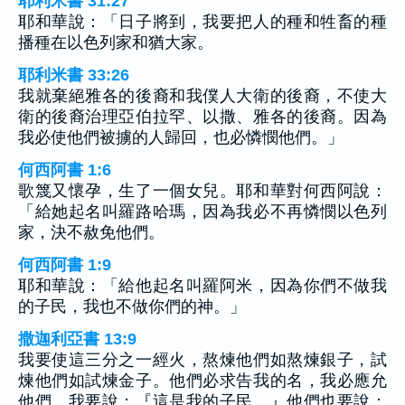
耶利米書 31:27
耶和華說：「日子將到，我要把人的種和牲畜的種
播種在以色列家和猶大家。
耶利米書 33:26
我就棄絕雅各的後裔和我僕人大衛的後裔，不使大
衛的後裔治理亞伯拉罕、以撒、雅各的後裔。因為
我必使他們被擄的人歸回，也必憐憫他們。」
何西阿書 1:6
歌篾又懷孕，生了一個女兒。耶和華對何西阿說：
「給她起名叫羅路哈瑪，因為我必不再憐憫以色列
家，決不赦免他們。
何西阿書 1:9
耶和華說：「給他起名叫羅阿米，因為你們不做我
的子民，我也不做你們的神。」
撒迦利亞書 13:9
我要使這三分之一經火，熬煉他們如熬煉銀子，試
煉他們如試煉金子。他們必求告我的名，我必應允
他們。我要說：『這是我的子民。』他們也要說：