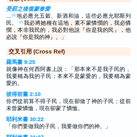
受罰之後復蒙眷愛
…
地必應允五穀、新酒和油，這些必應允耶斯列
22
民。
我必將她種在這地，素不蒙憐憫的，我必憐
23
憫，本非我民的，我必對他說『你是我的民』，他
必說『你是我的神』。」
交叉引用 (Cross Ref)
羅馬書 9:25
就像神在何西阿書上說：「那本來不是我子民的，
我要稱為我的子民；本來不是蒙愛的，我要稱為蒙
愛的。
彼得前書 2:10
你們從前算不得子民，現在卻做了神的子民；從前
未曾蒙憐恤，現在卻蒙了憐恤。
耶利米書 30:22
「你們要做我的子民，我要做你們的神。」