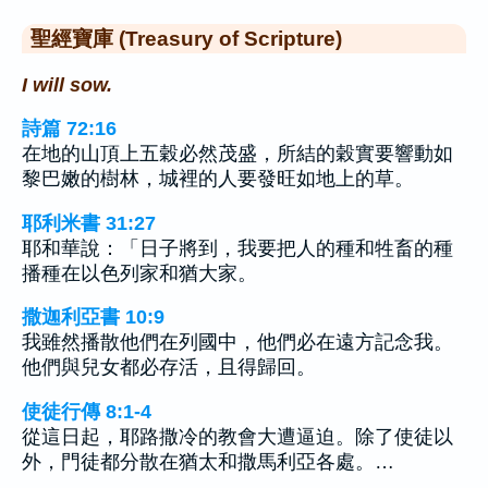
聖經寶庫 (Treasury of Scripture)
I will sow.
詩篇 72:16
在地的山頂上五穀必然茂盛，所結的穀實要響動如
黎巴嫩的樹林，城裡的人要發旺如地上的草。
耶利米書 31:27
耶和華說：「日子將到，我要把人的種和牲畜的種
播種在以色列家和猶大家。
撒迦利亞書 10:9
我雖然播散他們在列國中，他們必在遠方記念我。
他們與兒女都必存活，且得歸回。
使徒行傳 8:1-4
從這日起，耶路撒冷的教會大遭逼迫。除了使徒以
外，門徒都分散在猶太和撒馬利亞各處。…