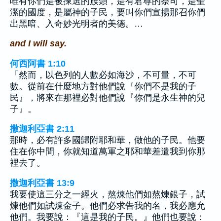
唯有你們是被揀選的族類，是有君尊的祭司，是聖
潔的國度，是屬神的子民，要叫你們宣揚那召你們
出黑暗、入奇妙光明者的美德。…
and I will say.
何西阿書 1:10
「然而，以色列的人數必如海沙，不可量，不可
數。從前在什麼地方對他們說『你們不是我的子
民』，將來在那裡必對他們說『你們是永生神的兒
子』。
撒迦利亞書 2:11
那時，必有許多國歸附耶和華，做他的子民。他要
住在你中間，你就知道萬軍之耶和華差遣我到你那
裡去了。
撒迦利亞書 13:9
我要使這三分之一經火，熬煉他們如熬煉銀子，試
煉他們如試煉金子。他們必求告我的名，我必應允
他們。我要說：『這是我的子民。』他們也要說：