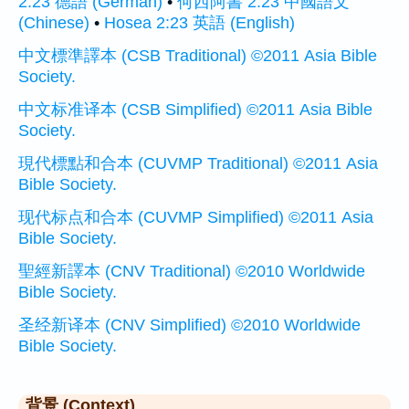
2:23 德語 (German)
•
何西阿書 2:23 中國語文
(Chinese)
•
Hosea 2:23 英語 (English)
中文標準譯本 (CSB Traditional) ©2011 Asia Bible
Society.
中文标准译本 (CSB Simplified) ©2011 Asia Bible
Society.
現代標點和合本 (CUVMP Traditional) ©2011 Asia
Bible Society.
现代标点和合本 (CUVMP Simplified) ©2011 Asia
Bible Society.
聖經新譯本 (CNV Traditional) ©2010 Worldwide
Bible Society.
圣经新译本 (CNV Simplified) ©2010 Worldwide
Bible Society.
背景 (Context)