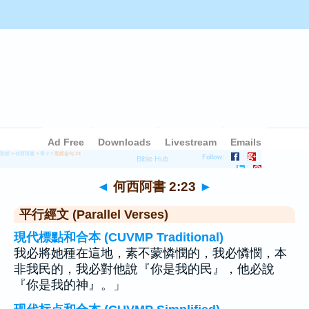
聖經
>
何西阿書
>
章 2
> 聖經金句 23
◄
何西阿書 2:23
►
平行經文 (Parallel Verses)
現代標點和合本 (CUVMP Traditional)
我必將她種在這地，素不蒙憐憫的，我必憐憫，本
非我民的，我必對他說『你是我的民』，他必說
『你是我的神』。」