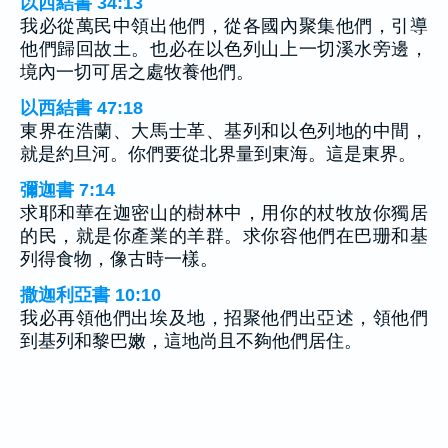
以西結書 34:13
我必從萬民中領出他們，從各國內聚集他們，引導
他們歸回故土。也必在以色列山上一切溪水旁邊，
境內一切可居之處牧養他們。
以西結書 47:18
東界在浩蘭、大馬士革、基列和以色列地的中間，
就是約旦河。你們要從北界量到東海。這是東界。
彌迦書 7:14
求耶和華在迦密山的樹林中，用你的杖牧放你獨居
的民，就是你產業的羊群。求你容他們在巴珊和基
列得食物，像古時一樣。
撒迦利亞書 10:10
我必再領他們出埃及地，招聚他們出亞述，領他們
到基列和黎巴嫩，這地尚且不夠他們居住。