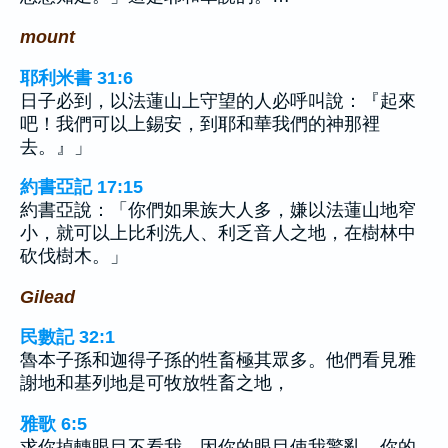
mount
耶利米書 31:6
日子必到，以法蓮山上守望的人必呼叫說：『起來
吧！我們可以上錫安，到耶和華我們的神那裡
去。』」
約書亞記 17:15
約書亞說：「你們如果族大人多，嫌以法蓮山地窄
小，就可以上比利洗人、利乏音人之地，在樹林中
砍伐樹木。」
Gilead
民數記 32:1
魯本子孫和迦得子孫的牲畜極其眾多。他們看見雅
謝地和基列地是可牧放牲畜之地，
雅歌 6:5
求你掉轉眼目不看我，因你的眼目使我驚亂。你的