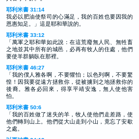
耶利米書 31:14
我必以肥油使祭司的心滿足，我的百姓也要因我的
恩惠知足。」這是耶和華說的。
耶利米書 33:12
「萬軍之耶和華如此說：在這荒廢無人民、無牲畜
之地並其中所有的城邑，必再有牧人的住處，他們
要使羊群躺臥在那裡。
耶利米書 46:27
「我的僕人雅各啊，不要懼怕；以色列啊，不要驚
惶！因我要從遠方拯救你，從被擄到之地拯救你的
後裔。雅各必回來，得享平靖安逸，無人使他害
怕。
耶利米書 50:6
「我的百姓做了迷失的羊，牧人使他們走差路，使
他們轉到山上。他們從大山走到小山，竟忘了安歇
之處。