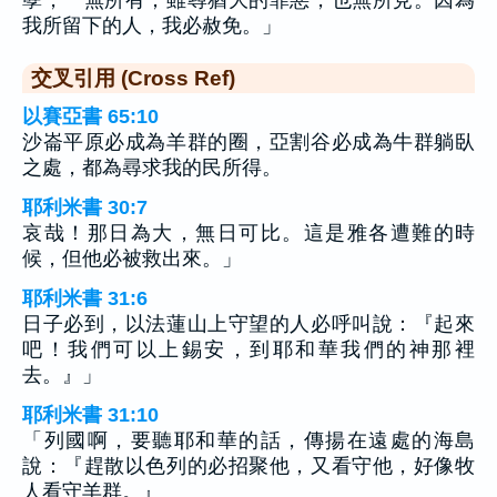
我所留下的人，我必赦免。」
交叉引用 (Cross Ref)
以賽亞書 65:10
沙崙平原必成為羊群的圈，亞割谷必成為牛群躺臥
之處，都為尋求我的民所得。
耶利米書 30:7
哀哉！那日為大，無日可比。這是雅各遭難的時
候，但他必被救出來。」
耶利米書 31:6
日子必到，以法蓮山上守望的人必呼叫說：『起來
吧！我們可以上錫安，到耶和華我們的神那裡
去。』」
耶利米書 31:10
「列國啊，要聽耶和華的話，傳揚在遠處的海島
說：『趕散以色列的必招聚他，又看守他，好像牧
人看守羊群。』