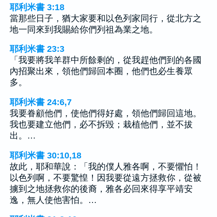
耶利米書 3:18
當那些日子，猶大家要和以色列家同行，從北方之
地一同來到我賜給你們列祖為業之地。
耶利米書 23:3
「我要將我羊群中所餘剩的，從我趕他們到的各國
內招聚出來，領他們歸回本圈，他們也必生養眾
多。
耶利米書 24:6,7
我要眷顧他們，使他們得好處，領他們歸回這地。
我也要建立他們，必不拆毀；栽植他們，並不拔
出。…
耶利米書 30:10,18
故此，耶和華說：「我的僕人雅各啊，不要懼怕！
以色列啊，不要驚惶！因我要從遠方拯救你，從被
擄到之地拯救你的後裔，雅各必回來得享平靖安
逸，無人使他害怕。…