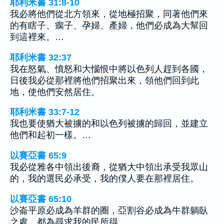
耶利米書 31:8-10
我必將他們從北方領來，從地極招聚，同著他們來
的有瞎子、瘸子、孕婦、產婦，他們必成為大幫回
到這裡來。…
耶利米書 32:37
我在怒氣、憤怒和大惱恨中將以色列人趕到各國，
日後我必從那裡將他們招聚出來，領他們回到此
地，使他們安然居住。
耶利米書 33:7-12
我也要使猶大被擄的和以色列被擄的歸回，並建立
他們和起初一樣。…
以賽亞書 65:9
我必從雅各中領出後裔，從猶大中領出承受我眾山
的，我的選民必承受，我的僕人要在那裡居住。
以賽亞書 65:10
沙崙平原必成為羊群的圈，亞割谷必成為牛群躺臥
之處，都為尋求我的民所得。