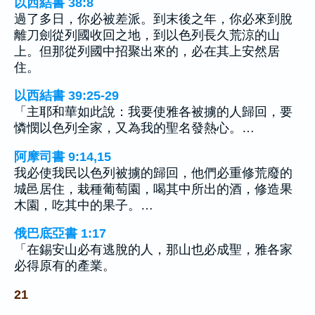
以西結書 38:8
過了多日，你必被差派。到末後之年，你必來到脫
離刀劍從列國收回之地，到以色列長久荒涼的山
上。但那從列國中招聚出來的，必在其上安然居
住。
以西結書 39:25-29
「主耶和華如此說：我要使雅各被擄的人歸回，要
憐憫以色列全家，又為我的聖名發熱心。…
阿摩司書 9:14,15
我必使我民以色列被擄的歸回，他們必重修荒廢的
城邑居住，栽種葡萄園，喝其中所出的酒，修造果
木園，吃其中的果子。…
俄巴底亞書 1:17
「在錫安山必有逃脫的人，那山也必成聖，雅各家
必得原有的產業。
21