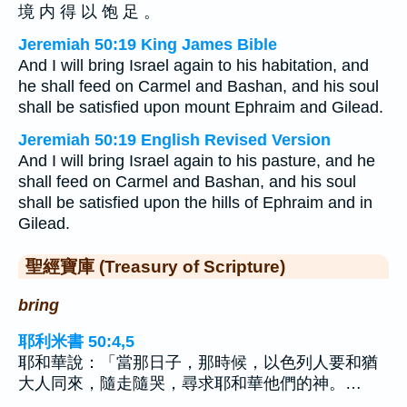
境 内 得 以 饱 足 。
Jeremiah 50:19 King James Bible
And I will bring Israel again to his habitation, and
he shall feed on Carmel and Bashan, and his soul
shall be satisfied upon mount Ephraim and Gilead.
Jeremiah 50:19 English Revised Version
And I will bring Israel again to his pasture, and he
shall feed on Carmel and Bashan, and his soul
shall be satisfied upon the hills of Ephraim and in
Gilead.
聖經寶庫 (Treasury of Scripture)
bring
耶利米書 50:4,5
耶和華說：「當那日子，那時候，以色列人要和猶
大人同來，隨走隨哭，尋求耶和華他們的神。…