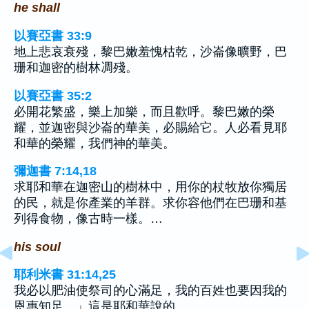
he shall
以賽亞書 33:9
地上悲哀衰殘，黎巴嫩羞愧枯乾，沙崙像曠野，巴
珊和迦密的樹林凋殘。
以賽亞書 35:2
必開花繁盛，樂上加樂，而且歡呼。黎巴嫩的榮
耀，並迦密與沙崙的華美，必賜給它。人必看見耶
和華的榮耀，我們神的華美。
彌迦書 7:14,18
求耶和華在迦密山的樹林中，用你的杖牧放你獨居
的民，就是你產業的羊群。求你容他們在巴珊和基
列得食物，像古時一樣。…
his soul
耶利米書 31:14,25
我必以肥油使祭司的心滿足，我的百姓也要因我的
恩惠知足。」這是耶和華說的。…