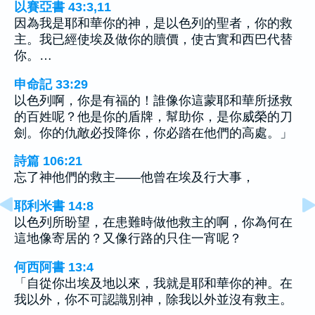
以賽亞書 43:3,11
因為我是耶和華你的神，是以色列的聖者，你的救
主。我已經使埃及做你的贖價，使古實和西巴代替
你。…
申命記 33:29
以色列啊，你是有福的！誰像你這蒙耶和華所拯救
的百姓呢？他是你的盾牌，幫助你，是你威榮的刀
劍。你的仇敵必投降你，你必踏在他們的高處。」
詩篇 106:21
忘了神他們的救主——他曾在埃及行大事，
耶利米書 14:8
以色列所盼望，在患難時做他救主的啊，你為何在
這地像寄居的？又像行路的只住一宵呢？
何西阿書 13:4
「自從你出埃及地以來，我就是耶和華你的神。在
我以外，你不可認識別神，除我以外並沒有救主。