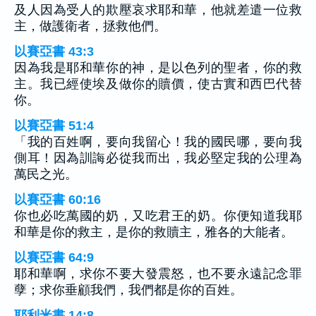
及人因為受人的欺壓哀求耶和華，他就差遣一位救
主，做護衛者，拯救他們。
以賽亞書 43:3
因為我是耶和華你的神，是以色列的聖者，你的救
主。我已經使埃及做你的贖價，使古實和西巴代替
你。
以賽亞書 51:4
「我的百姓啊，要向我留心！我的國民哪，要向我
側耳！因為訓誨必從我而出，我必堅定我的公理為
萬民之光。
以賽亞書 60:16
你也必吃萬國的奶，又吃君王的奶。你便知道我耶
和華是你的救主，是你的救贖主，雅各的大能者。
以賽亞書 64:9
耶和華啊，求你不要大發震怒，也不要永遠記念罪
孽；求你垂顧我們，我們都是你的百姓。
耶利米書 14:8