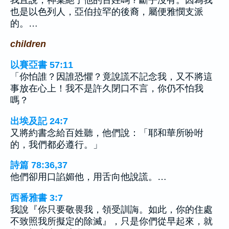
也是以色列人，亞伯拉罕的後裔，屬便雅憫支派
的。…
children
以賽亞書 57:11
「你怕誰？因誰恐懼？竟說謊不記念我，又不將這
事放在心上！我不是許久閉口不言，你仍不怕我
嗎？
出埃及記 24:7
又將約書念給百姓聽，他們說：「耶和華所吩咐
的，我們都必遵行。」
詩篇 78:36,37
他們卻用口諂媚他，用舌向他說謊。…
西番雅書 3:7
我說『你只要敬畏我，領受訓誨。如此，你的住處
不致照我所擬定的除滅』，只是你們從早起來，就