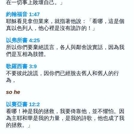
在一切事上敗壞自己。」
約翰福音 1:47
耶穌看見拿但業來，就指著他說：「看哪，這是個
真以色列人，他心裡是沒有詭詐的！」
以弗所書 4:25
所以你們要棄絕謊言，各人與鄰舍說實話，因為我
們是互相為肢體。
歌羅西書 3:9
不要彼此說謊，因你們已經脫去舊人和舊人的行
為，
so he
以賽亞書 12:2
看哪！神是我的拯救，我要倚靠他，並不懼怕。因
為主耶和華是我的力量，是我的詩歌，他也成了我
的拯救。」