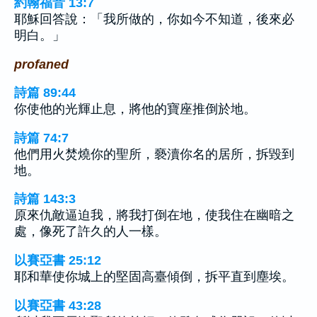
約翰福音 13:7
耶穌回答說：「我所做的，你如今不知道，後來必
明白。」
profaned
詩篇 89:44
你使他的光輝止息，將他的寶座推倒於地。
詩篇 74:7
他們用火焚燒你的聖所，褻瀆你名的居所，拆毀到
地。
詩篇 143:3
原來仇敵逼迫我，將我打倒在地，使我住在幽暗之
處，像死了許久的人一樣。
以賽亞書 25:12
耶和華使你城上的堅固高臺傾倒，拆平直到塵埃。
以賽亞書 43:28