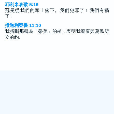
耶利米哀歌 5:16
冠冕從我們的頭上落下。我們犯罪了！我們有禍
了！
撒迦利亞書 11:10
我折斷那稱為「榮美」的杖，表明我廢棄與萬民所
立的約。