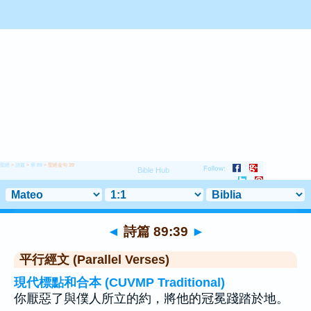
聖經
>
詩篇
>
章 89
> 聖經金句 39
◄
詩篇 89:39
►
平行經文 (Parallel Verses)
現代標點和合本 (CUVMP Traditional)
你厭惡了與僕人所立的約，將他的冠冕踐踏於地。