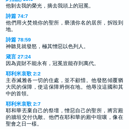
他剝去我的榮光，摘去我頭上的冠冕。
詩篇 74:7
他們用火焚燒你的聖所，褻瀆你名的居所，拆毀到
地。
詩篇 78:59
神聽見就發怒，極其憎惡以色列人。
箴言 27:24
因為資財不能永有，冠冕豈能存到萬代。
耶利米哀歌 2:2
主吞滅雅各一切的住處，並不顧惜。他發怒傾覆猶
大民的保障，使這保障坍倒在地。他辱沒這國和其
中的首領。
耶利米哀歌 2:7
耶和華丟棄自己的祭壇，憎惡自己的聖所，將宮殿
的牆垣交付仇敵。他們在耶和華的殿中喧嚷，像在
聖會之日一樣。