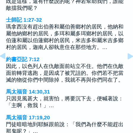
既是這樣，還有什麼說的呢？神若幫助我們，誰能
敵擋我們呢？
士師記 1:27-32
瑪拿西沒有趕出伯善和屬伯善鄉村的居民，他納和
屬他納鄉村的居民，多珥和屬多珥鄉村的居民，以
伯蓮和屬以伯蓮鄉村的居民，米吉多和屬米吉多鄉
村的居民，迦南人卻執意住在那些地方。…
約書亞記 7:12
因此，以色列人在仇敵面前站立不住。他們在仇敵
面前轉背逃跑，是因成了被咒詛的。你們若不把當
滅的物從你們中間除掉，我就不再與你們同在了。
馬太福音 14:30,31
只因見風甚大，就害怕，將要沉下去，便喊著說：
「主啊，救我！」…
馬太福音 17:19,20
門徒暗暗地到耶穌跟前說：「我們為什麼不能趕出
那鬼呢？」…