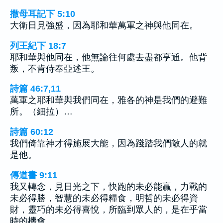
撒母耳記下 5:10
大衛日見強盛，因為耶和華萬軍之神與他同在。
列王紀下 18:7
耶和華與他同在，他無論往何處去盡都亨通。他背
叛，不肯侍奉亞述王。
詩篇 46:7,11
萬軍之耶和華與我們同在，雅各的神是我們的避難
所。（細拉）…
詩篇 60:12
我們倚靠神才得施展大能，因為踐踏我們敵人的就
是他。
傳道書 9:11
我又轉念，見日光之下，快跑的未必能贏，力戰的
未必得勝，智慧的未必得糧食，明哲的未必得資
財，靈巧的未必得喜悅，所臨到眾人的，是在乎當
時的機會。