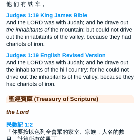
他 们 有 铁 车 。
Judges 1:19 King James Bible
And the LORD was with Judah; and he drave out
the inhabitants of
the mountain; but could not drive
out the inhabitants of the valley, because they had
chariots of iron.
Judges 1:19 English Revised Version
And the LORD was with Judah; and he drave out
the inhabitants of the hill country; for he could not
drive out the inhabitants of the valley, because they
had chariots of iron.
聖經寶庫 (Treasury of Scripture)
the Lord
民數記 1:2
「你要按以色列全會眾的家室、宗族，人名的數
目，計算所有的男丁。