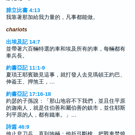
腓立比書 4:13
我靠著那加給我力量的，凡事都能做。
chariots
出埃及記 14:7
並帶著六百輛特選的車和埃及所有的車，每輛都有
車兵長。
約書亞記 11:1-9
夏瑣王耶賓聽見這事，就打發人去見瑪頓王約巴、
伸崙王、押煞王，…
約書亞記 17:16-18
約瑟的子孫說：「那山地容不下我們，並且住平原
的迦南人，就是住伯善和屬伯善的鎮市，並住耶斯
列平原的人，都有鐵車。」…
詩篇 46:9
他止息刀兵，直到地極；他折弓斷槍，把戰車焚燒