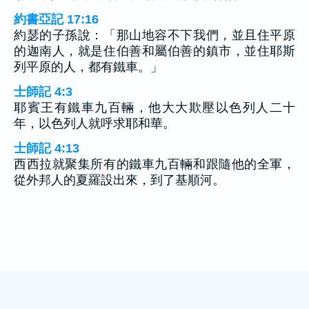
約書亞記 17:16
約瑟的子孫說：「那山地容不下我們，並且住平原
的迦南人，就是住伯善和屬伯善的鎮市，並住耶斯
列平原的人，都有鐵車。」
士師記 4:3
耶賓王有鐵車九百輛，他大大欺壓以色列人二十
年，以色列人就呼求耶和華。
士師記 4:13
西西拉就聚集所有的鐵車九百輛和跟隨他的全軍，
從外邦人的夏羅設出來，到了基順河。