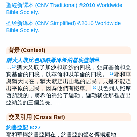
聖經新譯本 (CNV Traditional) ©2010 Worldwide
Bible Society.
圣经新译本 (CNV Simplified) ©2010 Worldwide
Bible Society.
背景 (Context)
猶大人取比色耶路撒冷希伯崙底璧諸邑
…
猶大又取了加沙和加沙的四境，亞實基倫和亞
18
實基倫的四境，以革倫和以革倫的四境。
耶和華
19
與猶大同在，猶大就趕出山地的居民，只是不能趕
出平原的居民，因為他們有鐵車。
以色列人照摩
20
西所說的，將希伯崙給了迦勒，迦勒就從那裡趕出
亞衲族的三個族長。…
交叉引用 (Cross Ref)
約書亞記 6:27
耶和華與約書亞同在，約書亞的聲名傳揚遍地。