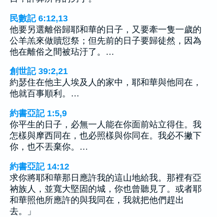
民數記 6:12,13
他要另選離俗歸耶和華的日子，又要牽一隻一歲的
公羊羔來做贖愆祭；但先前的日子要歸徒然，因為
他在離俗之間被玷汙了。…
創世記 39:2,21
約瑟住在他主人埃及人的家中，耶和華與他同在，
他就百事順利。…
約書亞記 1:5,9
你平生的日子，必無一人能在你面前站立得住。我
怎樣與摩西同在，也必照樣與你同在。我必不撇下
你，也不丟棄你。…
約書亞記 14:12
求你將耶和華那日應許我的這山地給我。那裡有亞
衲族人，並寬大堅固的城，你也曾聽見了。或者耶
和華照他所應許的與我同在，我就把他們趕出
去。」