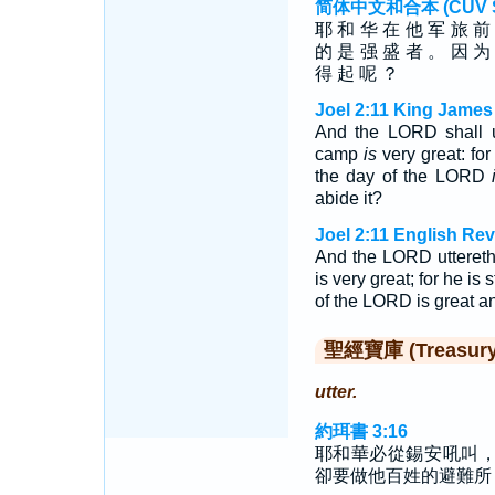
简体中文和合本 (CUV Sim
耶 和 华 在 他 军 旅 前
的 是 强 盛 者 。 因 为
得 起 呢 ？
Joel 2:11 King James
And the LORD shall ut
camp
is
very great: fo
the day of the LORD
abide it?
Joel 2:11 English Re
And the LORD uttereth 
is very great; for he is
of the LORD is great an
聖經寶庫 (Treasury o
utter.
約珥書 3:16
耶和華必從錫安吼叫
卻要做他百姓的避難所