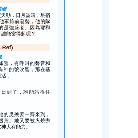
戰懼
震天動，日月昏暗，星宿
他軍旅前發聲，他的隊
的是強盛者。因為耶和
，誰能當得起呢？
Ref)
6
降臨，有呼叫的聲音和
有神的號吹響，那在基
復活，
大日到了，誰能站得住
她的災殃要一齊來到，
饑荒。她又要被火燒盡
主神大有能力。