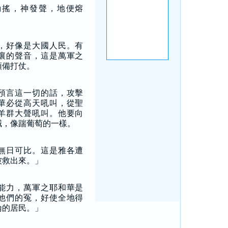
動搖，神發聲，地便熔
，好像是大國人民。有
嚷的聲音，這是萬軍之
預備打仗。
預言這一切的話，攻擊
華必從高天吼叫，從聖
羊群大聲吼叫。他要向
喊，像踹葡萄的一樣。
無日可比。這是雅各遭
被救出來。」
能力，萬軍之耶和華是
他們的冤，好使全地得
倫的居民。」