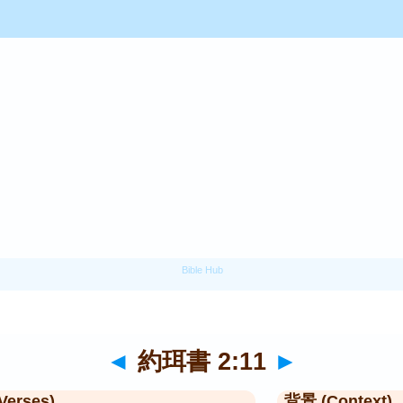
◄
約珥書 2:11
►
Verses)
背景 (Context)