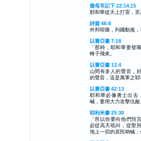
撒母耳記下 22:14,15
耶和華從天上打雷，至
詩篇 46:6
外邦喧嚷，列國動搖，
以賽亞書 7:18
「那時，耶和華要發
蜂子飛來。
以賽亞書 13:4
山間有多人的聲音，
的聲音，這是萬軍之耶
以賽亞書 42:13
耶和華必像勇士出去
喊，要用大力攻擊仇敵
耶利米書 25:30
「所以你要向他們預
必從高天吼叫，從聖
地上一切的居民呐喊，