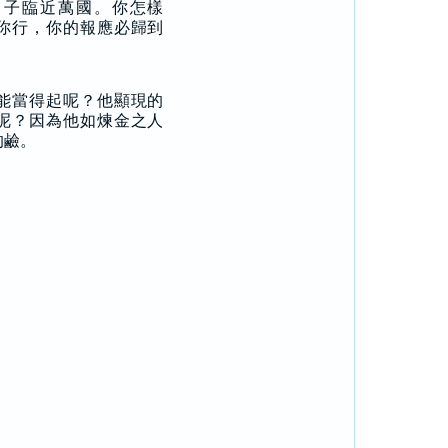
日子臨近萬國。你怎樣
你行，你的報應必歸到
能當得起呢？他顯現的
呢？因為他如煉金之人
的鹼。