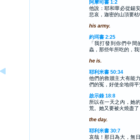
阿摩司書 1:2
他說：耶和華必從錫
悲哀，迦密的山頂要枯
his army.
約珥書 2:25
「我打發到你們中間
蟲，那些年所吃的，我
he is.
耶利米書 50:34
他們的救贖主大有能
們的冤，好使全地得平
啟示錄 18:8
所以在一天之內，她
荒。她又要被火燒盡了
the day.
耶利米書 30:7
哀哉！那日為大，無