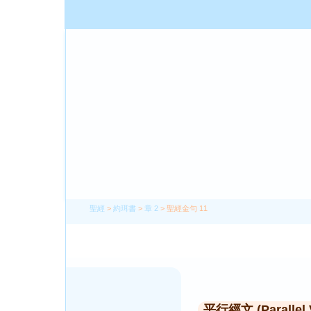
聖經
>
約珥書
>
章 2
> 聖經金句 11
平行經文 (Parallel 