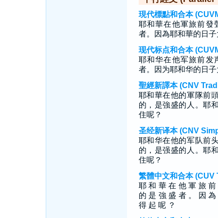
現代標點和合本 (CUVMP T
耶和華在他軍旅前發
者。因為耶和華的日子
现代标点和合本 (CUVMP S
耶和华在他军旅前发
者。因为耶和华的日子
聖經新譯本 (CNV Tradit
耶和華在他的軍隊前
的，是強盛的人。耶
住呢？
圣经新译本 (CNV Simpli
耶和华在他的军队前
的，是强盛的人。耶
住呢？
繁體中文和合本 (CUV Tra
耶 和 華 在 他 軍 旅 前
的 是 強 盛 者 。 因 為
得 起 呢 ？