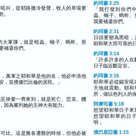
約珥書 2:25
安吼叫，從耶路撒冷發聲，牧人的草場要
「我打發到你們
乾。
蟲、蝻子、螞蚱、
我要補還你們。
約珥書 2:31
日頭要變為黑暗，
的大軍隊，就是蝗蟲、蝻子、螞蚱、剪
耶和華大而可畏的
要補還你們。
約珥書 3:14
「許多許多的人在
日子臨近斷定谷。
約珥書 3:16
力，萬軍之耶和華是他的名，他必申清他
耶和華必從錫安吼
安，並攪擾巴比倫的居民。」
天地就震動。耶和
所，做以色列人的
的災殃要一齊來到，就是死亡、悲哀、饑
阿摩司書 5:18
，因為審判她的主神大有能力。
想望耶和華日子來
想望耶和華的日
明，
俄巴底亞書 1:15
日可比。這是雅各遭難的時候，但他必被