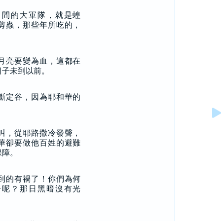
中間的大軍隊，就是蝗
剪蟲，那些年所吃的，
月亮要變為血，這都在
日子未到以前。
斷定谷，因為耶和華的
叫，從耶路撒冷發聲，
華卻要做他百姓的避難
保障。
到的有禍了！你們為何
子呢？那日黑暗沒有光