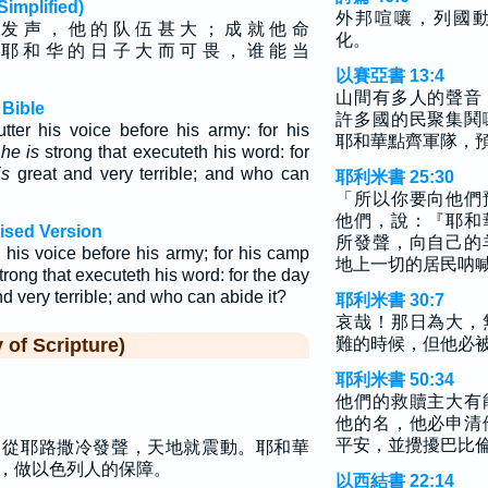
plified)
外邦喧嚷，列國
 发 声 ， 他 的 队 伍 甚 大 ； 成 就 他 命
化。
 耶 和 华 的 日 子 大 而 可 畏 ， 谁 能 当
以賽亞書 13:4
山間有多人的聲音
 Bible
許多國的民聚集鬨
ter his voice before his army: for his
耶和華點齊軍隊，
r
he is
strong that executeth his word: for
is
great and very terrible; and who can
耶利米書 25:30
「所以你要向他們
他們，說：『耶和
vised Version
所發聲，向自己的
his voice before his army; for his camp
地上一切的居民呐
 strong that executeth his word: for the day
d very terrible; and who can abide it?
耶利米書 30:7
哀哉！那日為大，
f Scripture)
難的時候，但他必
耶利米書 50:34
他們的救贖主大有
他的名，他必申清
平安，並攪擾巴比
，從耶路撒冷發聲，天地就震動。耶和華
，做以色列人的保障。
以西結書 22:14