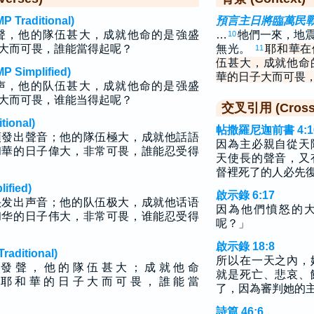
raditional)
預言主日將臨萬民
聲，他的隊伍甚大，成就他命的是強盛
…
牠們一來，地
10
大而可畏，誰能當得起呢？
無光。
耶和華在
11
伍甚大，成就他命
implified)
華的日子大而可畏
声，他的队伍甚大，成就他命的是强盛
大而可畏，谁能当得起呢？
交叉引用 (Cross 
ional)
帖撒羅尼迦前書 4:1
頭發出聲音；他的隊伍極大，成就他話語
因為主必親自從天
和華的日子偉大，非常可畏，誰能忍受得
天使長的聲音，又
督裡死了的人必先
fied)
啟示錄 6:17
头发出声音；他的队伍极大，成就他话语
因為他們憤怒的
和华的日子伟大，非常可畏，谁能忍受得
呢？」
啟示錄 18:8
ditional)
所以在一天之內，
 發 聲 ， 他 的 隊 伍 甚 大 ； 成 就 他 命
就是死亡、悲哀、
 耶 和 華 的 日 子 大 而 可 畏 ， 誰 能 當
了，因為審判她的
詩篇 46:6