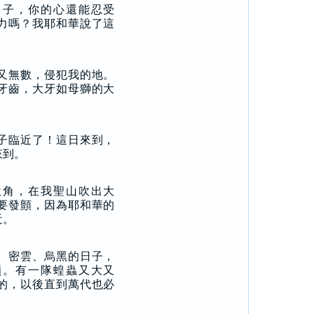
日子，你的心還能忍受
力嗎？我耶和華說了這
又無數，侵犯我的地。
牙齒，大牙如母獅的大
子臨近了！這日來到，
來到。
吹角，在我聖山吹出大
要發顫，因為耶和華的
近。
、密雲、烏黑的日子，
嶺。有一隊蝗蟲又大又
的，以後直到萬代也必