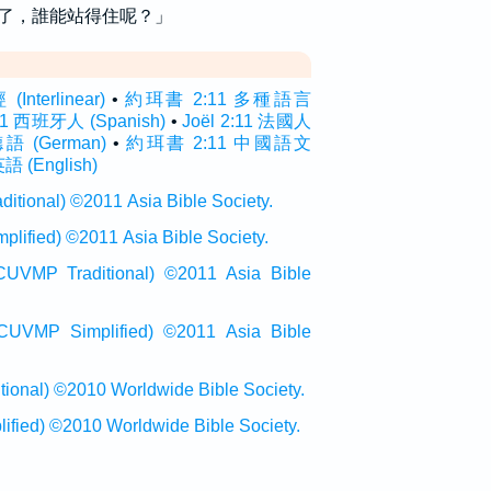
了，誰能站得住呢？」
terlinear)
•
約珥書 2:11 多種語言
:11 西班牙人 (Spanish)
•
Joël 2:11 法國人
 德語 (German)
•
約珥書 2:11 中國語文
英語 (English)
onal) ©2011 Asia Bible Society.
ied) ©2011 Asia Bible Society.
raditional) ©2011 Asia Bible
Simplified) ©2011 Asia Bible
al) ©2010 Worldwide Bible Society.
ed) ©2010 Worldwide Bible Society.