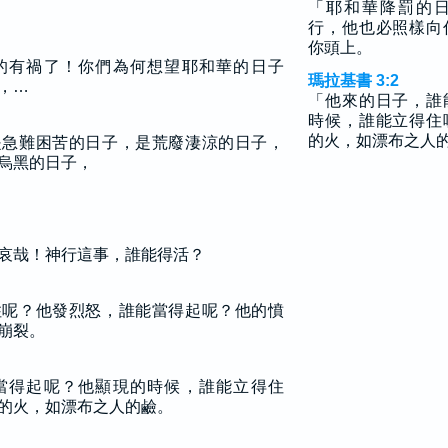
「耶和華降罰的
行，他也必照樣向
你頭上。
的有禍了！你們為何想望耶和華的日子
瑪拉基書 3:2
，…
「他來的日子，誰
時候，誰能立得住
的火，如漂布之人
是急難困苦的日子，是荒廢淒涼的日子，
烏黑的日子，
哀哉！神行這事，誰能得活？
住呢？他發烈怒，誰能當得起呢？他的憤
崩裂。
當得起呢？他顯現的時候，誰能立得住
的火，如漂布之人的鹼。