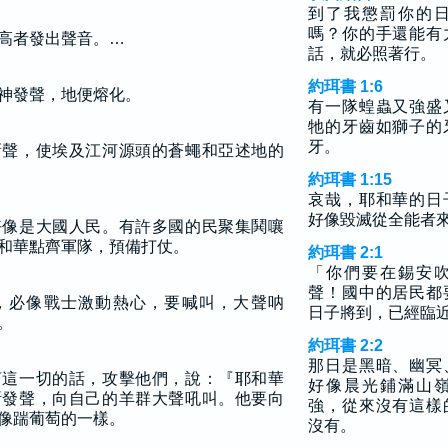
到了我懲罰你的
嗎？你的手還能有
高者發出聲音。…
話，就必照著行。
約珥書 1:6
神發聲，地便熔化。
有一隊蝗蟲又強盛
牠的牙齒如獅子的
牙。
嘶聲，使埃及江河源頭的蒼蠅和亞述地的
約珥書 1:15
哀哉，耶和華的日
好像毀滅從全能者
好像是大國人民。有許多國的民聚集鬨嚷
和華點齊軍隊，預備打仗。
約珥書 2:1
「你們要在錫安
聲！國中的居民都
，必像戰士激動熱心，要喊叫，大聲呐
日子將到，已經臨
。
約珥書 2:2
那日是黑暗、幽冥
言這一切的話，攻擊他們，說：『耶和華
好像晨光鋪滿山
所發聲，向自己的羊群大聲吼叫。他要向
強，從來沒有這樣
像踹葡萄的一樣。
沒有。