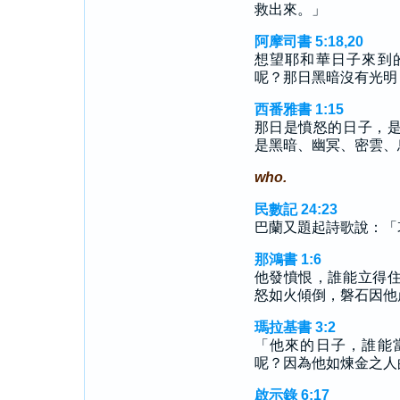
救出來。」
阿摩司書 5:18,20
想望耶和華日子來到
呢？那日黑暗沒有光明
西番雅書 1:15
那日是憤怒的日子，
是黑暗、幽冥、密雲、
who.
民數記 24:23
巴蘭又題起詩歌說：「
那鴻書 1:6
他發憤恨，誰能立得
怒如火傾倒，磐石因他
瑪拉基書 3:2
「他來的日子，誰能
呢？因為他如煉金之人
啟示錄 6:17