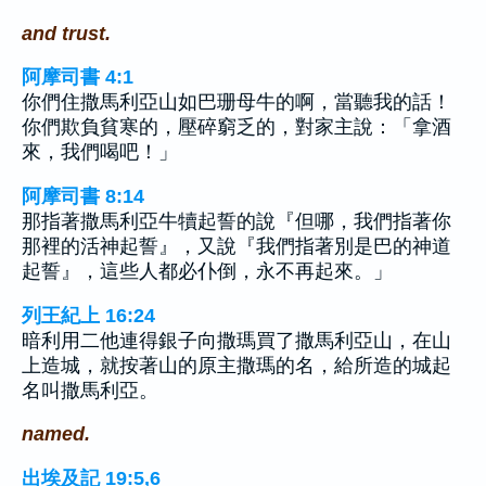
and trust.
阿摩司書 4:1
你們住撒馬利亞山如巴珊母牛的啊，當聽我的話！
你們欺負貧寒的，壓碎窮乏的，對家主說：「拿酒
來，我們喝吧！」
阿摩司書 8:14
那指著撒馬利亞牛犢起誓的說『但哪，我們指著你
那裡的活神起誓』，又說『我們指著別是巴的神道
起誓』，這些人都必仆倒，永不再起來。」
列王紀上 16:24
暗利用二他連得銀子向撒瑪買了撒馬利亞山，在山
上造城，就按著山的原主撒瑪的名，給所造的城起
名叫撒馬利亞。
named.
出埃及記 19:5,6