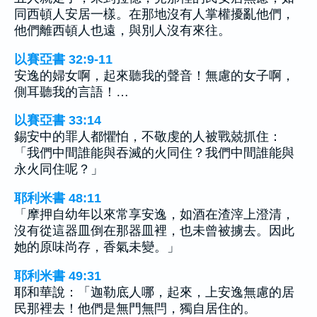
同西頓人安居一樣。在那地沒有人掌權擾亂他們，
他們離西頓人也遠，與別人沒有來往。
以賽亞書 32:9-11
安逸的婦女啊，起來聽我的聲音！無慮的女子啊，
側耳聽我的言語！…
以賽亞書 33:14
錫安中的罪人都懼怕，不敬虔的人被戰兢抓住：
「我們中間誰能與吞滅的火同住？我們中間誰能與
永火同住呢？」
耶利米書 48:11
「摩押自幼年以來常享安逸，如酒在渣滓上澄清，
沒有從這器皿倒在那器皿裡，也未曾被擄去。因此
她的原味尚存，香氣未變。」
耶利米書 49:31
耶和華說：「迦勒底人哪，起來，上安逸無慮的居
民那裡去！他們是無門無閂，獨自居住的。