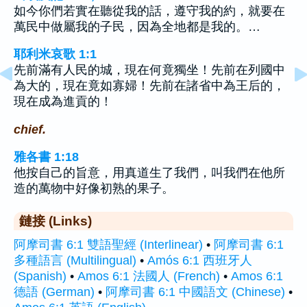
如今你們若實在聽從我的話，遵守我的約，就要在
萬民中做屬我的子民，因為全地都是我的。…
耶利米哀歌 1:1
先前滿有人民的城，現在何竟獨坐！先前在列國中
為大的，現在竟如寡婦！先前在諸省中為王后的，
現在成為進貢的！
chief.
雅各書 1:18
他按自己的旨意，用真道生了我們，叫我們在他所
造的萬物中好像初熟的果子。
鏈接 (Links)
阿摩司書 6:1 雙語聖經 (Interlinear)
•
阿摩司書 6:1
多種語言 (Multilingual)
•
Amós 6:1 西班牙人
(Spanish)
•
Amos 6:1 法國人 (French)
•
Amos 6:1
德語 (German)
•
阿摩司書 6:1 中國語文 (Chinese)
•