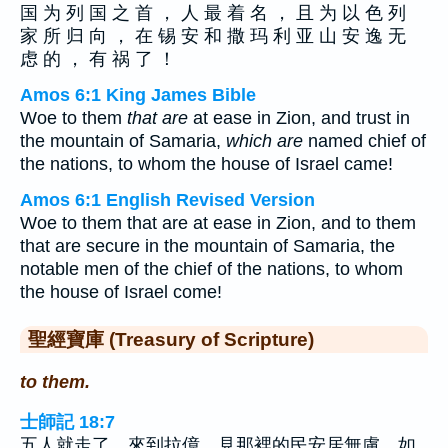
国 为 列 国 之 首 ， 人 最 着 名 ， 且 为 以 色 列
家 所 归 向 ， 在 锡 安 和 撒 玛 利 亚 山 安 逸 无
虑 的 ， 有 祸 了 ！
Amos 6:1 King James Bible
Woe to them
that are
at ease in Zion, and trust in
the mountain of Samaria,
which are
named chief of
the nations, to whom the house of Israel came!
Amos 6:1 English Revised Version
Woe to them that are at ease in Zion, and to them
that are secure in the mountain of Samaria, the
notable men of the chief of the nations, to whom
the house of Israel come!
聖經寶庫 (Treasury of Scripture)
to them.
士師記 18:7
五人就走了，來到拉億，見那裡的民安居無慮，如