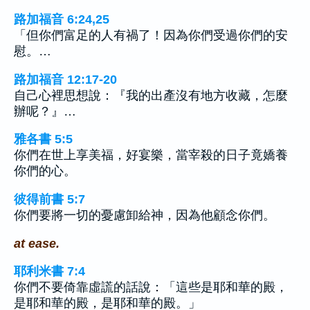
路加福音 6:24,25
「但你們富足的人有禍了！因為你們受過你們的安
慰。…
路加福音 12:17-20
自己心裡思想說：『我的出產沒有地方收藏，怎麼
辦呢？』…
雅各書 5:5
你們在世上享美福，好宴樂，當宰殺的日子竟嬌養
你們的心。
彼得前書 5:7
你們要將一切的憂慮卸給神，因為他顧念你們。
at ease.
耶利米書 7:4
你們不要倚靠虛謊的話說：「這些是耶和華的殿，
是耶和華的殿，是耶和華的殿。」