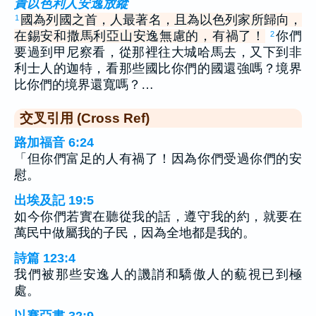
責以色利人安逸放縱
國為列國之首，人最著名，且為以色列家所歸向，
1
在錫安和撒馬利亞山安逸無慮的，有禍了！
你們
2
要過到甲尼察看，從那裡往大城哈馬去，又下到非
利士人的迦特，看那些國比你們的國還強嗎？境界
比你們的境界還寬嗎？…
交叉引用 (Cross Ref)
路加福音 6:24
「但你們富足的人有禍了！因為你們受過你們的安
慰。
出埃及記 19:5
如今你們若實在聽從我的話，遵守我的約，就要在
萬民中做屬我的子民，因為全地都是我的。
詩篇 123:4
我們被那些安逸人的譏誚和驕傲人的藐視已到極
處。