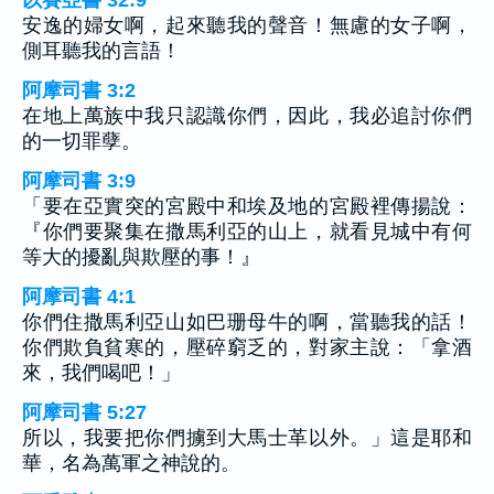
以賽亞書 32:9
安逸的婦女啊，起來聽我的聲音！無慮的女子啊，
側耳聽我的言語！
阿摩司書 3:2
在地上萬族中我只認識你們，因此，我必追討你們
的一切罪孽。
阿摩司書 3:9
「要在亞實突的宮殿中和埃及地的宮殿裡傳揚說：
『你們要聚集在撒馬利亞的山上，就看見城中有何
等大的擾亂與欺壓的事！』
阿摩司書 4:1
你們住撒馬利亞山如巴珊母牛的啊，當聽我的話！
你們欺負貧寒的，壓碎窮乏的，對家主說：「拿酒
來，我們喝吧！」
阿摩司書 5:27
所以，我要把你們擄到大馬士革以外。」這是耶和
華，名為萬軍之神說的。