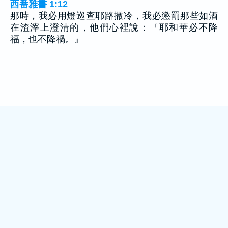
西番雅書 1:12
那時，我必用燈巡查耶路撒冷，我必懲罰那些如酒
在渣滓上澄清的，他們心裡說：『耶和華必不降
福，也不降禍。』