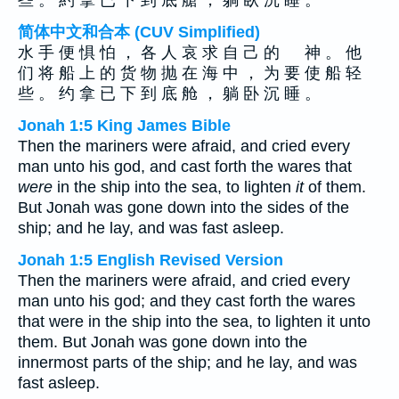
些 。 約 拿 已 下 到 底 艙 ， 躺 臥 沉 睡 。
简体中文和合本 (CUV Simplified)
水 手 便 惧 怕 ， 各 人 哀 求 自 己 的 神 。 他
们 将 船 上 的 货 物 抛 在 海 中 ， 为 要 使 船 轻
些 。 约 拿 已 下 到 底 舱 ， 躺 卧 沉 睡 。
Jonah 1:5 King James Bible
Then the mariners were afraid, and cried every
man unto his god, and cast forth the wares that
were
in the ship into the sea, to lighten
it
of them.
But Jonah was gone down into the sides of the
ship; and he lay, and was fast asleep.
Jonah 1:5 English Revised Version
Then the mariners were afraid, and cried every
man unto his god; and they cast forth the wares
that were in the ship into the sea, to lighten it unto
them. But Jonah was gone down into the
innermost parts of the ship; and he lay, and was
fast asleep.