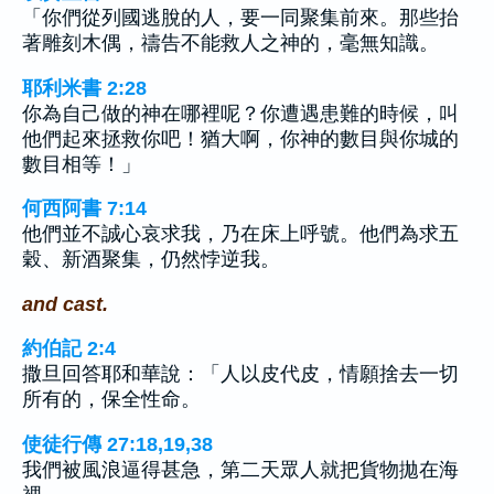
「你們從列國逃脫的人，要一同聚集前來。那些抬
著雕刻木偶，禱告不能救人之神的，毫無知識。
耶利米書 2:28
你為自己做的神在哪裡呢？你遭遇患難的時候，叫
他們起來拯救你吧！猶大啊，你神的數目與你城的
數目相等！」
何西阿書 7:14
他們並不誠心哀求我，乃在床上呼號。他們為求五
穀、新酒聚集，仍然悖逆我。
and cast.
約伯記 2:4
撒旦回答耶和華說：「人以皮代皮，情願捨去一切
所有的，保全性命。
使徒行傳 27:18,19,38
我們被風浪逼得甚急，第二天眾人就把貨物拋在海