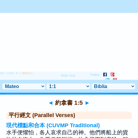
聖經
>
約拿書
>
章 1
> 聖經金句 5
◄
約拿書 1:5
►
平行經文 (Parallel Verses)
現代標點和合本 (CUVMP Traditional)
水手便懼怕，各人哀求自己的神。他們將船上的貨