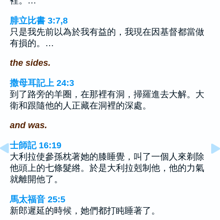
裡。…
腓立比書 3:7,8
只是我先前以為於我有益的，我現在因基督都當做
有損的。…
the sides.
撒母耳記上 24:3
到了路旁的羊圈，在那裡有洞，掃羅進去大解。大
衛和跟隨他的人正藏在洞裡的深處。
and was.
士師記 16:19
大利拉使參孫枕著她的膝睡覺，叫了一個人來剃除
他頭上的七條髮綹。於是大利拉剋制他，他的力氣
就離開他了。
馬太福音 25:5
新郎遲延的時候，她們都打盹睡著了。