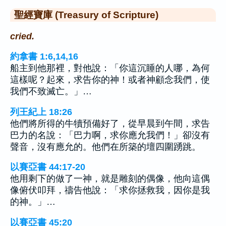
聖經寶庫 (Treasury of Scripture)
cried.
約拿書 1:6,14,16
船主到他那裡，對他說：「你這沉睡的人哪，為何
這樣呢？起來，求告你的神！或者神顧念我們，使
我們不致滅亡。」…
列王紀上 18:26
他們將所得的牛犢預備好了，從早晨到午間，求告
巴力的名說：「巴力啊，求你應允我們！」卻沒有
聲音，沒有應允的。他們在所築的壇四圍踴跳。
以賽亞書 44:17-20
他用剩下的做了一神，就是雕刻的偶像，他向這偶
像俯伏叩拜，禱告他說：「求你拯救我，因你是我
的神。」…
以賽亞書 45:20