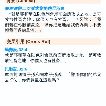
背景 (Context)
魯本迦得二支派求業於約旦河東
…
就是耶和華在以色列會眾前面所攻取之地，是可
4
牧放牲畜之地，你僕人也有牲畜。」
又說：「我
5
們若在你眼前蒙恩，求你把這地給我們為業，不要
領我們過約旦河。」
交叉引用 (Cross Ref)
民數記 32:4
就是耶和華在以色列會眾前面所攻取之地，是可牧
放牲畜之地，你僕人也有牲畜。」
民數記 32:6
摩西對迦得子孫和魯本子孫說：「難道你們的弟兄
去打仗，你們竟坐在這裡嗎？