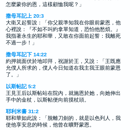
怎麼蒙你的恩，這樣顧恤我呢？」
撒母耳記上 20:3
大衛又起誓說：「你父親準知我在你眼前蒙恩，他
心裡說：『不如不叫約拿單知道，恐怕他愁煩。』
我指著永生的耶和華，又敢在你面前起誓：我離死
不過一步！」
撒母耳記下 14:22
約押就面伏於地叩拜，祝謝於王，又說：「王既應
允僕人所求的，僕人今日知道在我主我王眼前蒙恩
了。」
以斯帖記 5:2
王見王后以斯帖站在院內，就施恩於她，向她伸出
手中的金杖，以斯帖便向前摸杖頭。
耶利米書 31:2
耶和華如此說：「脫離刀劍的，就是以色列人，我
使他享安息的時候，他曾在曠野蒙恩。