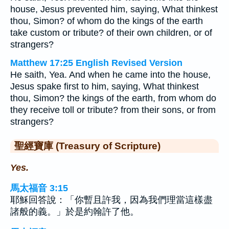
house, Jesus prevented him, saying, What thinkest
thou, Simon? of whom do the kings of the earth
take custom or tribute? of their own children, or of
strangers?
Matthew 17:25 English Revised Version
He saith, Yea. And when he came into the house,
Jesus spake first to him, saying, What thinkest
thou, Simon? the kings of the earth, from whom do
they receive toll or tribute? from their sons, or from
strangers?
聖經寶庫 (Treasury of Scripture)
Yes.
馬太福音 3:15
耶穌回答說：「你暫且許我，因為我們理當這樣盡
諸般的義。」於是約翰許了他。