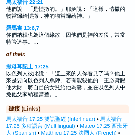
馬太福音 22:21
他們說：「是愷撒的。」耶穌說：「這樣，愷撒的
物當歸給愷撒，神的物當歸給神。」
羅馬書 13:6,7
你們納糧也為這個緣故，因他們是神的差役，常常
特管這事。…
of their.
撒母耳記上 17:25
以色列人彼此說：「這上來的人你看見了嗎？他上
來是要向以色列人罵陣。若有能殺他的，王必賞賜
他大財，將自己的女兒給他為妻，並在以色列人中
免他父家納糧當差。」
鏈接 (Links)
馬太福音 17:25 雙語聖經 (Interlinear)
•
馬太福音
17:25 多種語言 (Multilingual)
•
Mateo 17:25 西班牙
人 (Spanish)
•
Matthieu 17:25 法國人 (French)
•