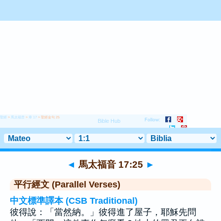
聖經
>
馬太福音
>
章 17
> 聖經金句 25
◄
馬太福音 17:25
►
平行經文 (Parallel Verses)
中文標準譯本 (CSB Traditional)
彼得說：「當然納。」彼得進了屋子，耶穌先問