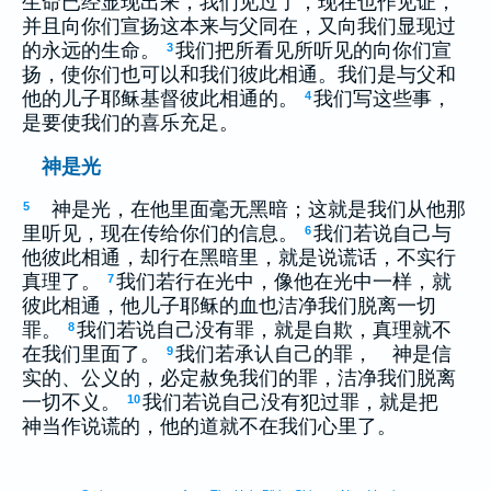
生命已经显现出来，我们见过了，现在也作见证，
并且向你们宣扬这本来与父同在，又向我们显现过
的永远的生命。
我们把所看见所听见的向你们宣
3
扬，使你们也可以和我们彼此相通。我们是与父和
他的儿子耶稣基督彼此相通的。
我们写这些事，
4
是要使我们的喜乐充足。
神是光
神是光，在他里面毫无黑暗；这就是我们从他那
5
里听见，现在传给你们的信息。
我们若说自己与
6
他彼此相通，却行在黑暗里，就是说谎话，不实行
真理了。
我们若行在光中，像他在光中一样，就
7
彼此相通，他儿子耶稣的血也洁净我们脱离一切
罪。
我们若说自己没有罪，就是自欺，真理就不
8
在我们里面了。
我们若承认自己的罪， 神是信
9
实的、公义的，必定赦免我们的罪，洁净我们脱离
一切不义。
我们若说自己没有犯过罪，就是把
10
神当作说谎的，他的道就不在我们心里了。