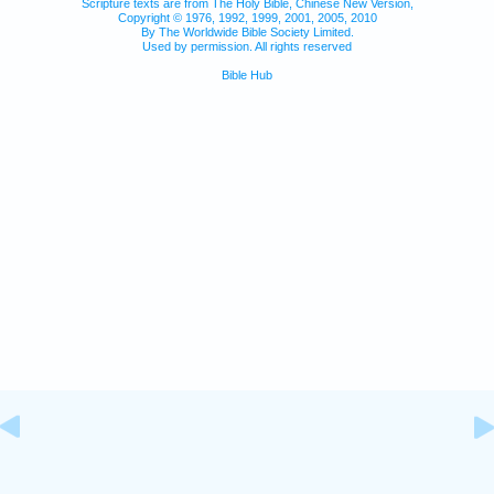
Scripture texts are from The Holy Bible, Chinese New Version,
Copyright © 1976, 1992, 1999, 2001, 2005, 2010
By The Worldwide Bible Society Limited.
Used by permission. All rights reserved
Bible Hub