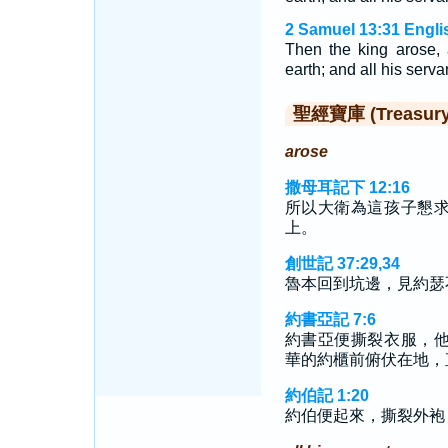
2 Samuel 13:31 Engli
Then the king arose, 
earth; and all his serva
聖經寶庫 (Treasury o
arose
撒母耳記下 12:16
所以大衛為這孩子懇
上。
創世記 37:29,34
魯本回到坑邊，見約瑟
約書亞記 7:6
約書亞便撕裂衣服，
華的約櫃前俯伏在地，
約伯記 1:20
約伯便起來，撕裂外袍