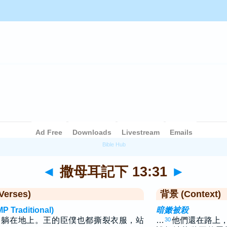
◄
撒母耳記下 13:31
►
Verses)
背景 (Context)
raditional)
暗嫩被殺
，躺在地上。王的臣僕也都撕裂衣服，站
…
他們還在路上
30