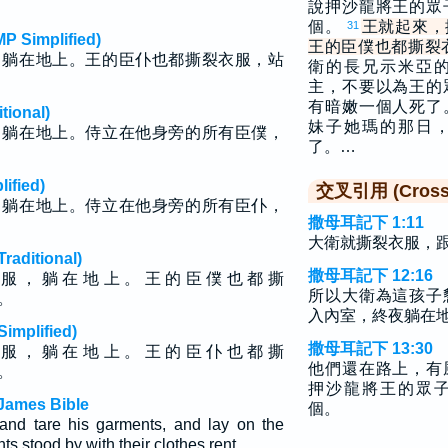
說押沙龍將王的眾
個。
王就起來，
31
implified)
王的臣僕也都撕裂
，躺在地上。王的臣仆也都撕裂衣服，站
衛的長兄示米亞
主，不要以為王的
有暗嫩一個人死了
ional)
妹子她瑪的那日
，躺在地上。侍立在他身旁的所有臣僕，
了。…
fied)
交叉引用 (Cross 
，躺在地上。侍立在他身旁的所有臣仆，
撒母耳記下 1:11
大衛就撕裂衣服，
ditional)
撒母耳記下 12:16
 服 ， 躺 在 地 上 。 王 的 臣 僕 也 都 撕
所以大衛為這孩子
 。
入內室，終夜躺在
plified)
撒母耳記下 13:30
 服 ， 躺 在 地 上 。 王 的 臣 仆 也 都 撕
他們還在路上，有
 。
押沙龍將王的眾
James Bible
個。
and tare his garments, and lay on the
nts stood by with their clothes rent.