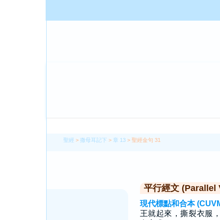
聖經
>
撒母耳記下
>
章 13
> 聖經金句 31
平行經文 (Parallel 
現代標點和合本 (CUVMP T
王就起來，撕裂衣服