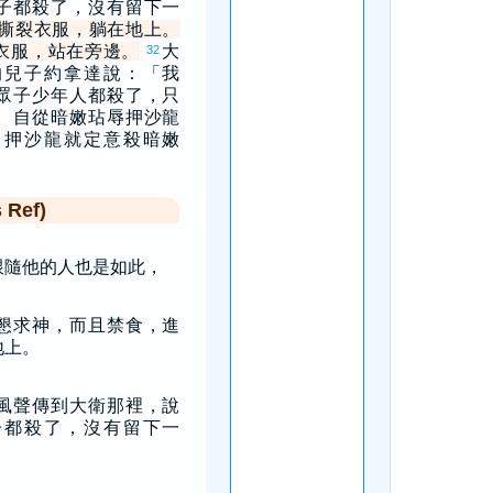
子都殺了，沒有留下一
撕裂衣服，躺在地上。
衣服，站在旁邊。
大
32
的兒子約拿達說：「我
眾子少年人都殺了，只
。自從暗嫩玷辱押沙龍
，押沙龍就定意殺暗嫩
Ref)
跟隨他的人也是如此，
懇求神，而且禁食，進
地上。
風聲傳到大衛那裡，說
子都殺了，沒有留下一